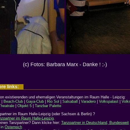
(c) Fotos: Barbara Marx - Danke ! ;-)
ore links:
von existierenden und ehemaligen Veranstaltungen im Raum Halle - Leipzig:
f
|
Beach-Club
|
Gaya-Club
|
Rio Sol
|
Salsaball
|
Varadero
|
Volkspalast
|
Volk
Theatrale
|
Objekt 5
|
Tanzbar Palette
artner im Raum Halle-Leipzig (oder Sachsen & Berlin) ?
nzpartner im Raum Halle-Leipzig
.
inen Tanzpartner? Dann klicke hier:
Tanzpartner in Deutschland, Bundesweit
 in
Österreich