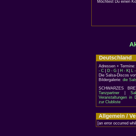
Möchtest Du einen Kom
Ak
Deutschlan
Adressen + Termine
- C
|
D - G
|
H - K
|
L 
Die Salsa-Discos vo
Bildergalerie:
die Sal
SCHWARZES B
Tanzpartner
|
Sa
Veranstaltungen in 
zur Clubliste
Allgemein / 
[an error occurred whi