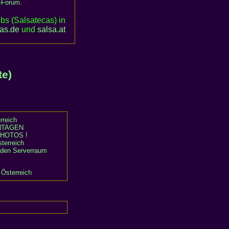
-Forum
.
bs (Salsatecas) in
cas.de
und
salsa
.
at
,
te)
rreich
TAGEN
HOTOS !
terreich
n den Serverraum
 Österreich