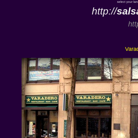
select your la
http://
sals
htt
Vara