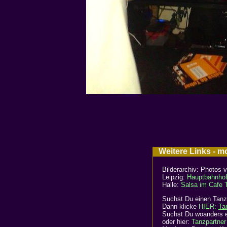
Weitere Links - m
Bilderarchiv: Photos 
Leipzig:
Hauptbahnho
Halle:
Salsa im Cafe 
Suchst Du einen Tanzp
Dann klicke
HIER:
Ta
Suchst Du woanders e
oder hier:
Tanzpartner