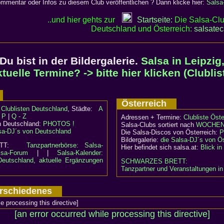
mentar oder Infos zu diesem Club veröffentlichen ? Dann klicke hier:
Salsa
..und hier gehts zur
Startseite:
Die Salsa-Clu
Deutschland und Österreich:
salsate
Du bist in der Bildergalerie.
Salsa in Leipzig
tuelle Termine? -> bitte hier klicken (Clublis
d
Österreich
:
Clublisten Deutschland
, Städte:
A
- P
|
Q - Z
Adressen + Termine:
Clubliste Öste
n Deutschland:
PHOTOS !
Salsa-Clubs sortiert nach
WOCHEN
sa-DJ´s von Deutschland
Die Salsa-Discos von Österreich:
P
Bildergalerie:
die Salsa-DJ´s von Ös
RETT:
Tanzpartnerbörse: Salsa-
Hier befindet sich salsa.at:
Blick i
lsa-Forum
| |
Salsa-Kalender:
Deutschland, aktuelle Ergänzungen
SCHWARZES BRETT:
Tanzpartner und Veranstaltungen in
Verschiedenes
le processing this directive]
[an error occurred while processing this directive]