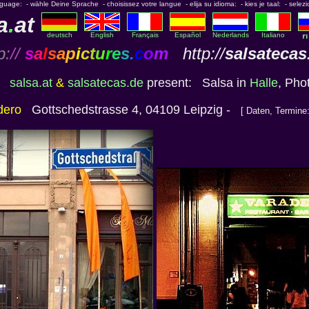
nguage: - wähle Deine Sprache - choisissez votre langue - elija su idioma: - kies je taal: - selezi
a
.
at
deutsch
English
Français
Español
Nederlands
Italiano
p
://
s
a
l
s
a
p
i
c
t
u
r
e
s
.
c
o
m
http://
salsatecas
salsa.at
&
salsatecas.de
present: Salsa in
Halle
, Pho
dero
Gottschedstrasse 4, 04109 Leipzig -
[ Daten, Termine