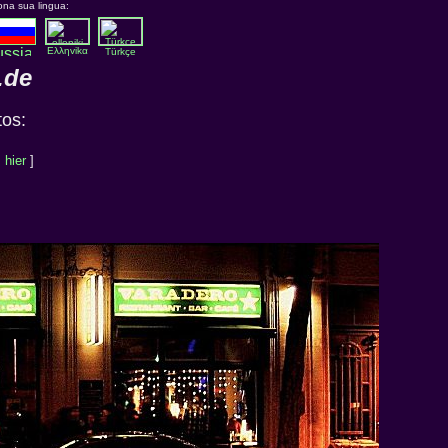
ona sua lingua:
Eλληvikα
Türkçe
.de
tos:
:
hier
]